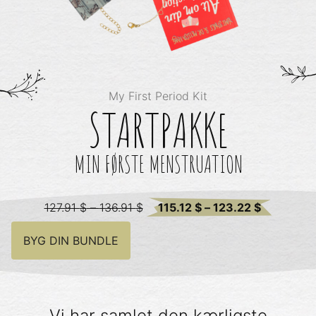
My First Period Kit
STARTPAKKE
MIN FØRSTE MENSTRUATION
Original
Current
127.91
$
–
136.91
$
115.12
$
–
123.22
$
price
price
BYG DIN BUNDLE
was:
is:
127.91 $
115.12 $
–
–
136.91 $.
123.22 $
Vi har samlet den kærligste