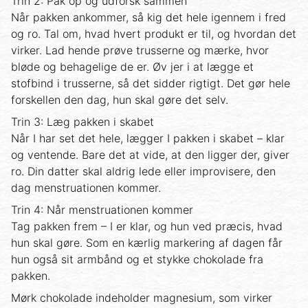
Trin 2: Pak op og udforsk sammen
Når pakken ankommer, så kig det hele igennem i fred
og ro. Tal om, hvad hvert produkt er til, og hvordan det
virker. Lad hende prøve trusserne og mærke, hvor
bløde og behagelige de er. Øv jer i at lægge et
stofbind i trusserne, så det sidder rigtigt. Det gør hele
forskellen den dag, hun skal gøre det selv.
Trin 3: Læg pakken i skabet
Når I har set det hele, lægger I pakken i skabet – klar
og ventende. Bare det at vide, at den ligger der, giver
ro. Din datter skal aldrig lede eller improvisere, den
dag menstruationen kommer.
Trin 4: Når menstruationen kommer
Tag pakken frem – I er klar, og hun ved præcis, hvad
hun skal gøre. Som en kærlig markering af dagen får
hun også sit armbånd og et stykke chokolade fra
pakken.
Mørk chokolade indeholder magnesium, som virker