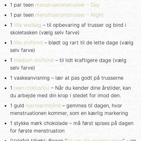
1 par teen
menstruationstrusser – Day
1 par teen
menstruationstrusser – Night
1
lille wetbag
– til opbevaring af trusser og bind i
skoletasken (vælg selv farve)
1
lille stofbind
– blødt og rart til de lette dage (vælg
selv farve)
1
medium stofbind
– til lidt kraftigere dage (vælg
selv farve)
1 vaskeanvisning – lær at pas godt på trusserne
1
teen-cyklushjul
– Når du kender dine årstider, kan
du arbejde med din krop i stedet for imod den.
1 guld
hjertearmbånd
– gemmes til dagen, hvor
menstruationen kommer, som en kærlig markering
1 stykke mørk chokolade – må først spises på dagen
for første menstruation
(Valgfrit tilkøb): Bogen “
Alt om din menstruation
” – en