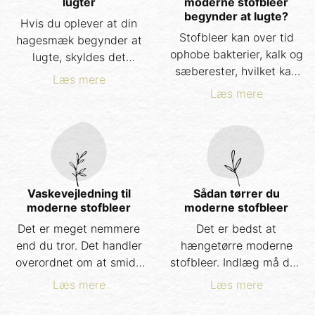
lugter
moderne stofbleer
begynder at lugte?
Hvis du oplever at din
Stofbleer kan over tid
hagesmæk begynder at
ophobe bakterier, kalk og
lugte, skyldes det
sæberester, hvilket kan
sandsynligvis, at
Læs mere
føre til lugtgener. Hvis du
hagesmækken ikke bliver
Læs mere
oplever, at dine bleer
helt ren efter brug, og
begynder at lugte,
måske er den også
særligt når de bliver
stadig en smule fugtig,
våde, kan det være tid til
når den opbevares. Det
en grundig rensning –
kan vi heldigvis undgå
ofte kaldet ”stripping”.
ved at følge nogle enkle
Vaskevejledning til
Sådan tørrer du
moderne stofbleer
moderne stofbleer
råd.
Det er meget nemmere
Det er bedst at
end du tror. Det handler
hængetørre moderne
overordnet om at smide
stofbleer. Indlæg må dog
de brugte bleer i
gerne komme i
Læs mere
Læs mere
vaskemaskingen på 60
tørretumbler på lav
grader og trykke start. Vi
varme, men bleskallerne