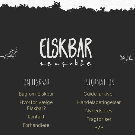
OM ELSKBAR
INFORMATION
Bag om Elskbar
Guide-arkiver
Hvorfor vælge
Handelsbetingelser
Elskbar?
Nyhedsbrev
Kontakt
Fragtpriser
Forhandlere
B2B