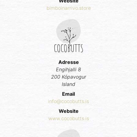
Website
bimboinarrivo.store
COCOBUTTS
Adresse
Engihjalli 8
200 Kópavogur
Island
Email
info@cocobutts.is
Website
www.cocobutts.is