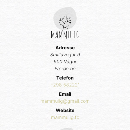
MAMMULIG
Adresse
Smillavegur 9
900 Vágur
Færøerne
Telefon
+298 582221
Email
mammulig@gmail.com
Website
mammulig.fo