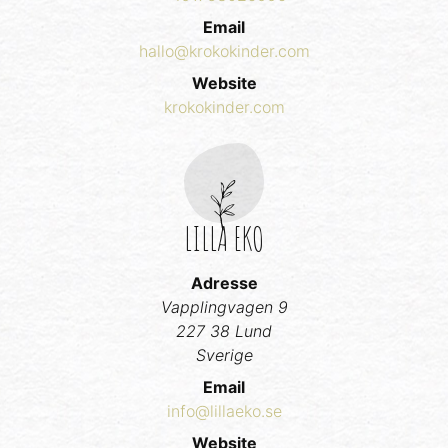
Email
hallo@krokokinder.com
Website
krokokinder.com
LILLA EKO
Adresse
Vapplingvagen 9
227 38 Lund
Sverige
Email
info@lillaeko.se
Website