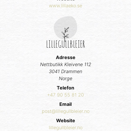
www.lillaeko.se
LILLEGULLBLEIER
Adresse
Nettbutikk Kleivene 112
3041 Drammen
Norge
Telefon
+47 90 55 81 20
Email
post@lillegullbleier.no
Website
lillegullbleier.no