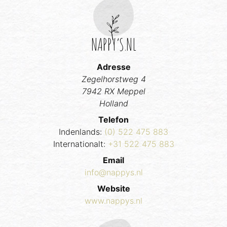
NAPPY’S.NL
Adresse
Zegelhorstweg 4
7942 RX Meppel
Holland
Telefon
Indenlands:
(0) 522 475 883
Internationalt:
+31 522 475 883
Email
info@nappys.nl
Website
www.nappys.nl