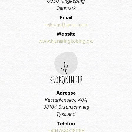
6950 Ringkøbing
Danmark
Email
hejkluns@gmail.com
Website
www.klunsringkobing.dk/
KROKOKINDER
Adresse
Kastanienallee 40A
38104 Braunschweig
Tyskland
Telefon
+491758026996