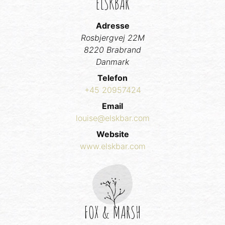
ELSKBAR
Adresse
Rosbjergvej 22M
8220 Brabrand
Danmark
Telefon
+45 20957424
Email
louise@elskbar.com
Website
www.elskbar.com
FOX & MARSH