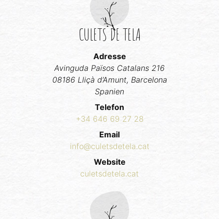
CULETS DE TELA
Adresse
Avinguda Països Catalans 216
08186 Lliçà d’Amunt, Barcelona
Spanien
Telefon
+34 646 69 27 28
Email
info@culetsdetela.cat
Website
culetsdetela.cat