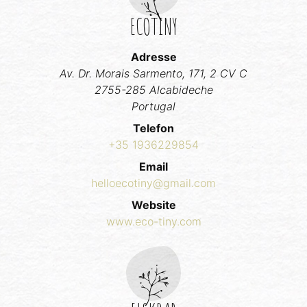
ECOTINY
Adresse
Av. Dr. Morais Sarmento, 171, 2 CV C
2755-285 Alcabideche
Portugal
Telefon
+35 1936229854
Email
helloecotiny@gmail.com
Website
www.eco-tiny.com