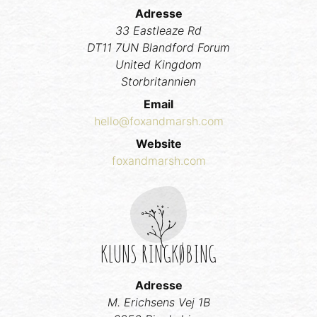
Adresse
33 Eastleaze Rd
DT11 7UN Blandford Forum
United Kingdom
Storbritannien
Email
hello@foxandmarsh.com
Website
foxandmarsh.com
KLUNS RINGKØBING
Adresse
M. Erichsens Vej 1B