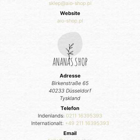
sklep@aio-shop.pl
Website
aio-shop.pl
ANANAS.SHOP
Adresse
Birkenstraße 65
40233 Düsseldorf
Tyskland
Telefon
Indenlands:
0211 16395393
Internationalt:
+49 211 16395393
Email