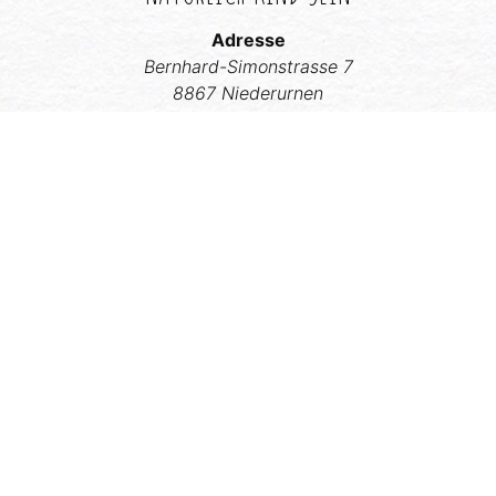
Adresse
Bernhard-Simonstrasse 7
8867 Niederurnen
Schweiz
Telefon
Indenlands:
079 535 73 16
Internationalt:
+41 79 535 73 16
Email
fraenzikistler@hotmail.com
Website
natuerlichkindsein.ch
NATURLIGT SUNDE