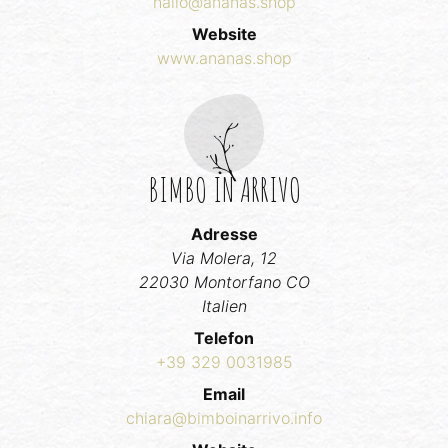
hallo@ananas.shop
Website
www.ananas.shop
BIMBO IN ARRIVO
Adresse
Via Molera, 12
22030 Montorfano CO
Italien
Telefon
+39 329 0031985
Email
chiara@bimboinarrivo.info