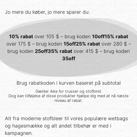
Jo mere du køber, jo mere sparer du:
10% rabat
over
105
$
– brug koden
10off
15% rabat
over
175
$
– brug koden
15off
25% rabat
over
280
$
–
brug koden
25off
35% rabat
over
415
$
– brug koden
35off
Brug rabatkoden i kurven baseret på subtotal
Gælder ikke for trusser og stofbind.
Dog kan tilføjelse af disse produkter hjælpe dig med at nå næste
niveau af rabat.
Alt fra moderne stofbleer til vores populære wetbags
og hagesmække og alt andet tilbehør er med i
kampagnen.