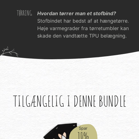
TØRRING
Hvordan tørrer man et stofbind?
Stofbindet har bedst af at hængetørre.
Høje varmegrader fra tørretumbler kan
skade den vandtætte TPU belægning.
TILGÆNGELIG I DENNE BUNDLE
Spar
10%