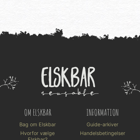
OM ELSKBAR
INFORMATION
Bag om Elskbar
Guide-arkiver
Hvorfor vælge
Handelsbetingelser
Elskbar?