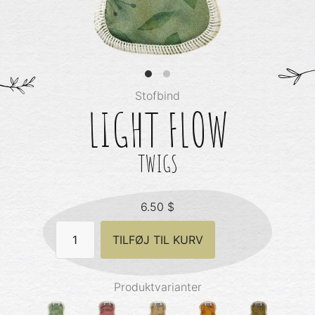
Stofbind
LIGHT FLOW
TWIGS
6.50
$
Light
TILFØJ TIL KURV
Flow
-
Twigs
antal
Produktvarianter