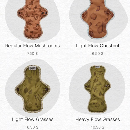
Regular Flow
Mushrooms
Light Flow
Chestnut
7.50
$
6.50
$
Light Flow
Grasses
Heavy Flow
Grasses
6.50
$
10.50
$