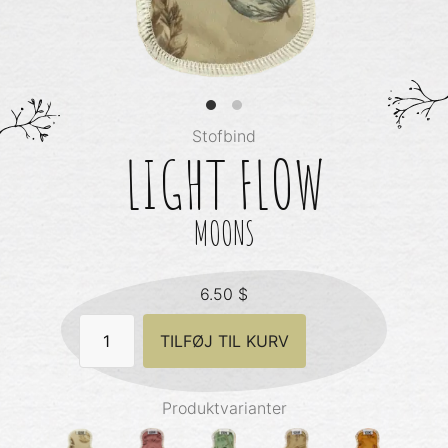
Stofbind
LIGHT FLOW
MOONS
6.50
$
Light
TILFØJ TIL KURV
Flow
-
Moons
antal
Produktvarianter