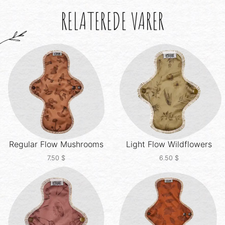
123.22 $.
RELATEREDE VARER
Regular Flow
Mushrooms
Light Flow
Wildflowers
7.50
$
6.50
$