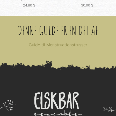
24.80
$
30.00
$
DENNE GUIDE ER EN DEL AF
Guide til Menstruationstrusser