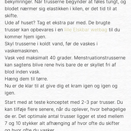
bekymringer. Når trusserne begynder at føles tungt, og
blodet nærmer sig elastikken i kilen, er det tid til at
skifte.
Ude af huset? Tag et ekstra par med. De brugte
trusser kan opbevares i en
lille Elskbar wetbag
til du
kommer hjem igen.
Skyl trusserne i koldt vand, før de vaskes i
vaskemaskinen.
Vask ved maksimalt 40 grader. Menstruationstrusserne
kan sagtens blive rene hvis bare de er skyllet fri af
blod inden vask.
Hæng dem til tørre.
Nu er de klar til at give dig et kram igen og igen og
igen.
Start med at teste konceptet med 2-3 par trusser. Du
kan tilføje flere senere, når du oplever, hvor behagelige
de er. Det optimale antal trusser ligger et sted mellem
7 og 10 stykker alt afhænging af hvor ofte du skifter
og hvor ofte du vasker.