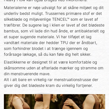
Materialerne er nøje udvalgt for at skåne miljøet og dit
underliv bedst muligt. Trussernes primære stof er det
silkebløde og miljøvenlige TENCEL™ som er lavet af
træfibrer. De sugene lag i klien er lavet af det blødeste
bambus, som vil lade din hud ånde, er antibakterielt og
et super sugende materiale. Vi har tilføjet et lag
vandtæt materiale der hedder TPU der er åndbart,
som forhindrer blodet i at trænge igennem og
forårsage lækage, så du kan føle dig helt sikker.
Elastikkerne er designet til at være komfortable og
skånsomme uden at efterlade mærker og stramme om
din menstruerende mave.
Alt i alt bare en virkelig rar menstruationstrusse der
giver dig det blødeste kram du virkelig fortjener.