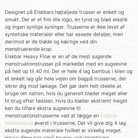
Designet på Elskbars højtaljede trusser er enkelt og
smukt. Der er et fint lille logo, en tynd og blød elastik
og ingen synlige syninger. Trusserne er ikke lavet af
syntetiske materialer eller har sexede detaljer, men
derimod er de bløde og kærlige ved din
menstruerende krop.
Elskbar Heavy Flow er en af de mest sugende
menstruationstrusser på markedet med en sugeevne
på helt op til 40 ml. Der er hele 4 lag bambus i kilen og
et enkelt lag går hele vejen om bagpå trusserne, der
sikrer dig mod lækage. Det gør dem helt ideelle at
bruge om natten, hvis du generelt bløder meget eller
til brug efter fødslen. Hvis du bløder ekstremt meget
kan du tilføre ekstra sugeevne til
menstruationstrusserne ved at lægge en
Elskbar
bambusklud
øverst i trusserne. Det vil give dig 4 lag
ekstra sugende materiale hvilket er virkelig meget.
Heavy Flow kan også bruges ved inkontinens.