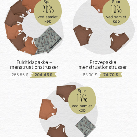
Spar
Spar
20%
10%
ved samlet
ved samlet
køb
køb
Fuldtidspakke –
Prøvepakke
menstruationstrusser
menstruationstrusser
Original
Current
Original
Current
255.56
$
204.45
$
83.00
$
74.70
$
price
price
price
price
was:
is:
was:
is:
Spar
255.56 $.
204.45 $.
83.00 $.
74.70 $.
15%
ved samlet
køb