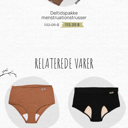
Deltidspakke
menstruationstrusser
Original
Current
132.06
$
112.25
$
price
price
was:
is:
132.06 $.
112.25 $.
RELATEREDE VARER