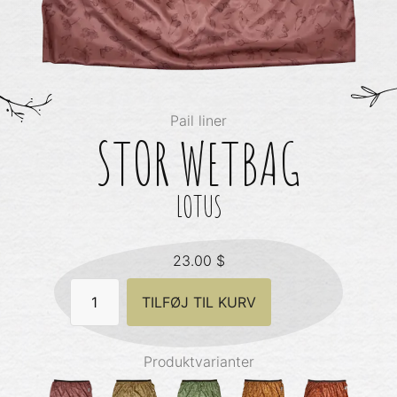
Pail liner
STOR WETBAG
LOTUS
23.00
$
Stor
TILFØJ TIL KURV
Wetbag
-
Lotus
antal
Produktvarianter