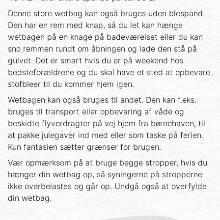
Denne store wetbag kan også bruges uden blespand.
Den har en rem med knap, så du let kan hænge
wetbagen på en knage på badeværelset eller du kan
sno remmen rundt om åbningen og lade den stå på
gulvet. Det er smart hvis du er på weekend hos
bedsteforældrene og du skal have et sted at opbevare
stofbleer til du kommer hjem igen.
Wetbagen kan også bruges til andet. Den kan f.eks.
bruges til transport eller opbevaring af våde og
beskidte flyverdragter på vej hjem fra børnehaven, til
at pakke julegaver ind med eller som taske på ferien.
Kun fantasien sætter grænser for brugen.
Vær opmærksom på at bruge begge stropper, hvis du
hænger din wetbag op, så syningerne på stropperne
ikke overbelastes og går op. Undgå også at overfylde
din wetbag.