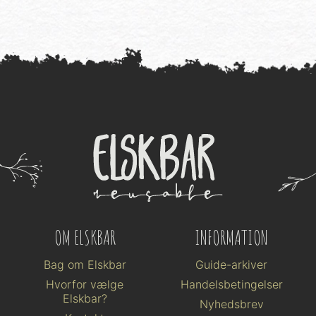
OM ELSKBAR
INFORMATION
Bag om Elskbar
Guide-arkiver
Hvorfor vælge
Handelsbetingelser
Elskbar?
Nyhedsbrev