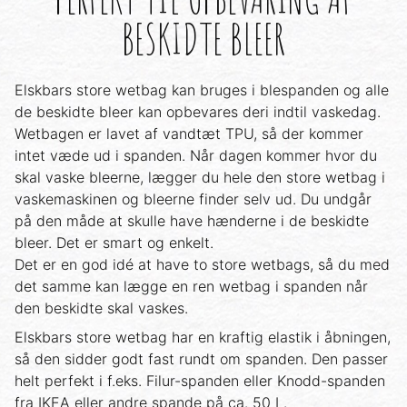
BESKIDTE BLEER
Elskbars store wetbag kan bruges i blespanden og alle
de beskidte bleer kan opbevares deri indtil vaskedag.
Wetbagen er lavet af vandtæt TPU, så der kommer
intet væde ud i spanden. Når dagen kommer hvor du
skal vaske bleerne, lægger du hele den store wetbag i
vaskemaskinen og bleerne finder selv ud. Du undgår
på den måde at skulle have hænderne i de beskidte
bleer. Det er smart og enkelt.
Det er en god idé at have to store wetbags, så du med
det samme kan lægge en ren wetbag i spanden når
den beskidte skal vaskes.
Elskbars store wetbag har en kraftig elastik i åbningen,
så den sidder godt fast rundt om spanden. Den passer
helt perfekt i f.eks. Filur-spanden eller Knodd-spanden
fra IKEA eller andre spande på ca. 50 L.