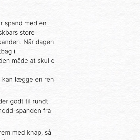
tor spand med en
skbars store
spanden. Når dagen
bag i
den måde at skulle
e kan lægge en ren
er godt til rundt
Knodd-spanden fra
 rem med knap, så