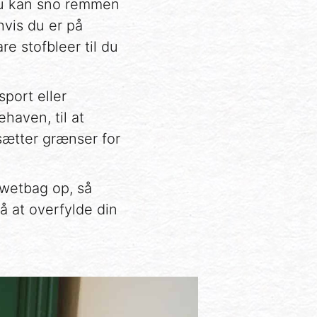
du kan sno remmen
vis du er på
e stofbleer til du
sport eller
haven, til at
sætter grænser for
wetbag op, så
å at overfylde din