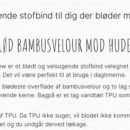
nde stofbind til dig der bløder 
LØD BAMBUSVELOUR MOD HUD
ow er et blødt og velsugende stofbind velegnet 
Det vil være perfekt til at bruge i dagtimerne.
n blødeste overflade af bambusvelour og to la
erende kerne. Bagpå er et lag vandtæt TPU som
af TPU. Da TPU ikke suger, vil blodet ikke ko
det og du undgår derved lækage.