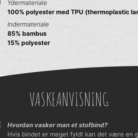
D
Ydermateriale
100% polyester med TPU (thermoplastic la
Indermateriale
85% bambus
15% polyester
VASKEANVISNING
K
Hvordan vasker man et stofbind?
Hvis bindet er meget fyldt kan det være en g