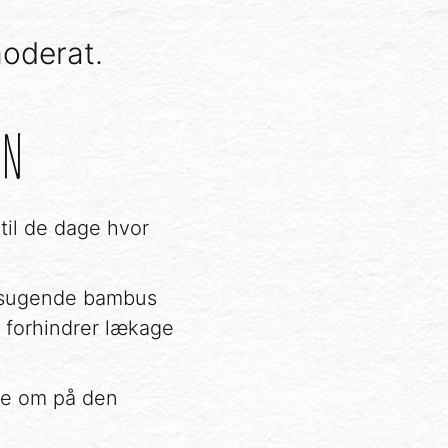
moderat.
EN
til de dage hvor
g sugende bambus
 forhindrer lækage
mme om på den