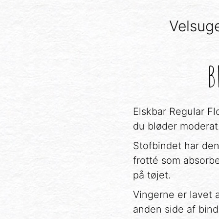
Velsuge
B
Elskbar Regular Fl
du bløder moderat. 
Stofbindet har de
frotté som absorb
på tøjet.
Vingerne er lavet 
anden side af bin