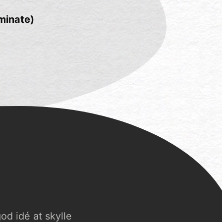
minate)
od idé at skylle