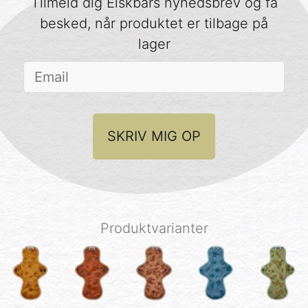
Tilmeld dig Elskbars nyhedsbrev og få
besked, når produktet er tilbage på
lager
SKRIV MIG OP
Produktvarianter