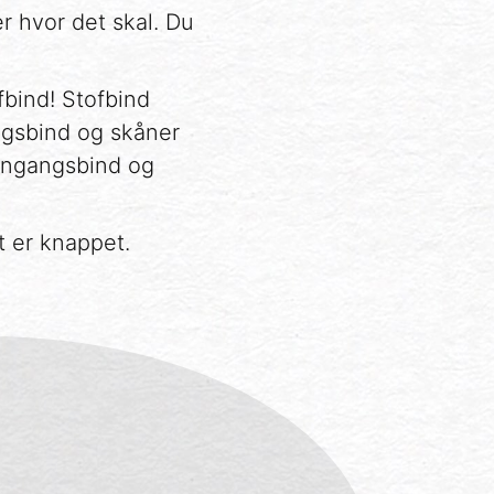
r hvor det skal. Du
ofbind! Stofbind
angsbind og skåner
 engangsbind og
t er knappet.