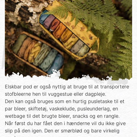
Elskbar pod er også nyttig at bruge til at transportere
stofbleerne hen til vuggestue eller dagpleje.
Den kan også bruges som en hurtig pusletaske til et
par bleer, skiftetøj, vaskeklude, pusleunderlag, en
wetbage til det brugte bleer, snacks og en rangle.
Når først du har fået den i hænderne vil du ikke give
slip på den igen. Den er smørblød og bare virkelig