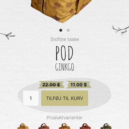
Stofble taske
POD
GINKGO
Original
Current
22.00
$
11.00
$
price
price
Pod
was:
TILFØJ TIL KURV
is:
-
Ginkgo
22.00 $.
22.00 $.
antal
Produktvarianter