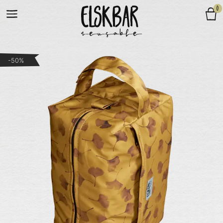
0
-50%