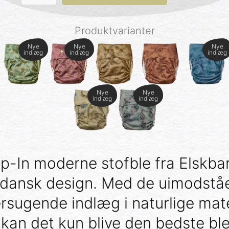
In
-
Dandelions
Produktvarianter
antal
Nye
Nye
Nye
indlæg
indlæg
indlæg
Nye
Nye
indlæg
indlæg
p-In moderne stofble fra Elskba
i dansk design. Med de uimodståe
ersugende indlæg i naturlige mate
, kan det kun blive den bedste ble 