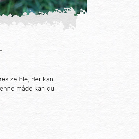
T
nesize ble, der kan
å denne måde kan du