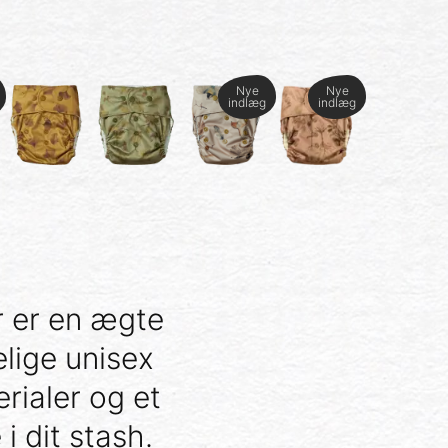
Nye
Nye
indlæg
indlæg
r er en ægte
lige unisex
rialer og et
i dit stash.