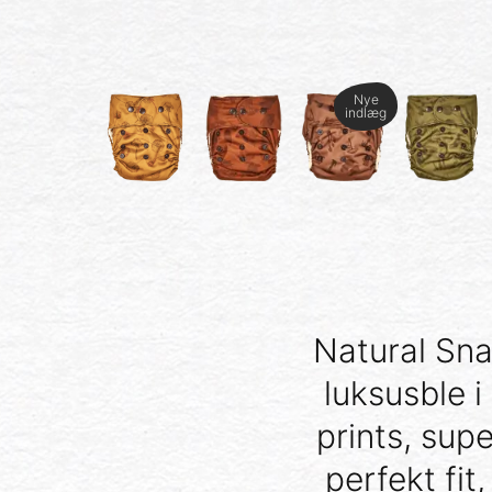
Nye
indlæg
Natural Sna
luksusble 
prints, sup
perfekt fit