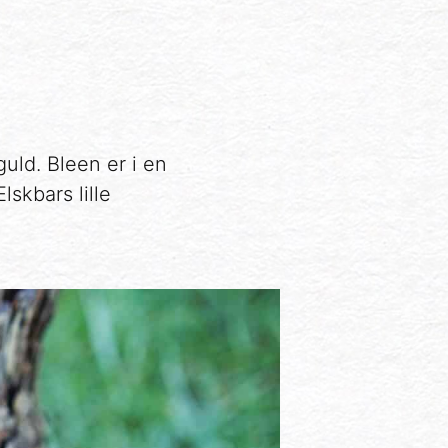
uld. Bleen er i en
skbars lille