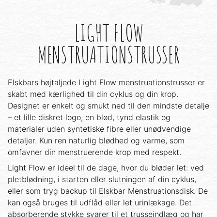
LIGHT FLOW
MENSTRUATIONSTRUSSER
Elskbars højtaljede Light Flow menstruationstrusser er
skabt med kærlighed til din cyklus og din krop.
Designet er enkelt og smukt ned til den mindste detalje
– et lille diskret logo, en blød, tynd elastik og
materialer uden syntetiske fibre eller unødvendige
detaljer. Kun ren naturlig blødhed og varme, som
omfavner din menstruerende krop med respekt.
Light Flow er ideel til de dage, hvor du bløder let: ved
pletblødning, i starten eller slutningen af din cyklus,
eller som tryg backup til Elskbar Menstruationsdisk. De
kan også bruges til udflåd eller let urinlækage. Det
absorberende stykke svarer til et trusseindlæg og har