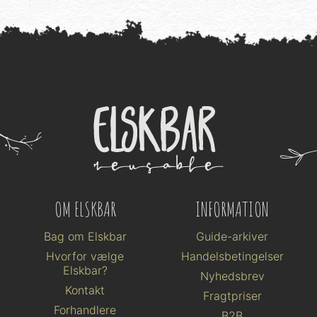
OM ELSKBAR
INFORMATION
Bag om Elskbar
Guide-arkiver
Hvorfor vælge
Handelsbetingelser
Elskbar?
Nyhedsbrev
Kontakt
Fragtpriser
Forhandlere
B2B