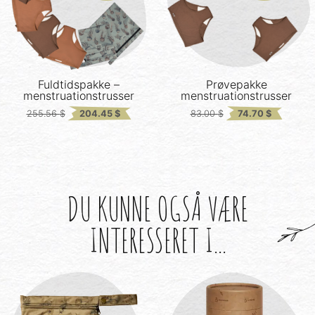
Fuldtidspakke –
Prøvepakke
menstruationstrusser
menstruationstrusser
Original
Current
Original
Current
255.56
$
204.45
$
83.00
$
74.70
$
price
price
price
price
was:
is:
was:
is:
255.56 $.
204.45 $.
83.00 $.
74.70 $.
DU KUNNE OGSÅ VÆRE
INTERESSERET I...