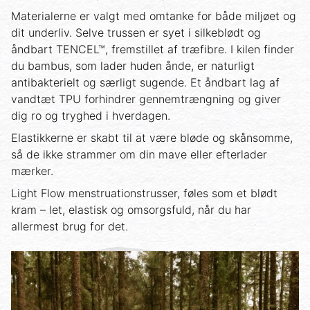
Materialerne er valgt med omtanke for både miljøet og
dit underliv. Selve trussen er syet i silkeblødt og
åndbart TENCEL™, fremstillet af træfibre. I kilen finder
du bambus, som lader huden ånde, er naturligt
antibakterielt og særligt sugende. Et åndbart lag af
vandtæt TPU forhindrer gennemtrængning og giver
dig ro og tryghed i hverdagen.
Elastikkerne er skabt til at være bløde og skånsomme,
så de ikke strammer om din mave eller efterlader
mærker.
Light Flow menstruationstrusser, føles som et blødt
kram – let, elastisk og omsorgsfuld, når du har
allermest brug for det.