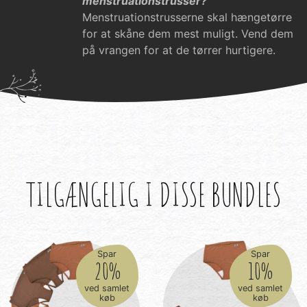
menstruationstrusser?
Menstruationstrusserne skal hængetørre
for at skåne dem mest muligt. Vend dem
på vrangen for at de tørrer hurtigere.
TILGÆNGELIG I DISSE BUNDLES
Spar
Spar
20%
10%
ved samlet
ved samlet
køb
køb