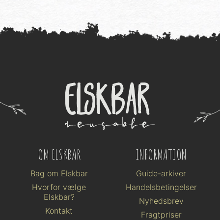
OM ELSKBAR
INFORMATION
Bag om Elskbar
Guide-arkiver
Hvorfor vælge
Handelsbetingelser
Elskbar?
Nyhedsbrev
Kontakt
Fragtpriser