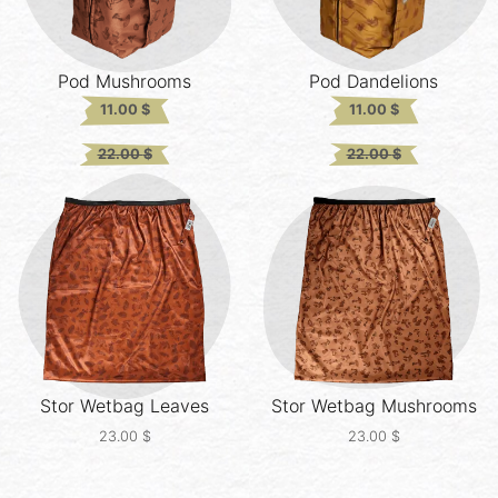
Pod
Mushrooms
Pod
Dandelions
11.00
$
11.00
$
Original
Current
Original
Current
22.00
$
22.00
$
price
price
price
price
was:
is:
was:
is:
22.00 $.
22.00 $.
22.00 $.
22.00 $.
Stor Wetbag
Leaves
Stor Wetbag
Mushrooms
23.00
$
23.00
$