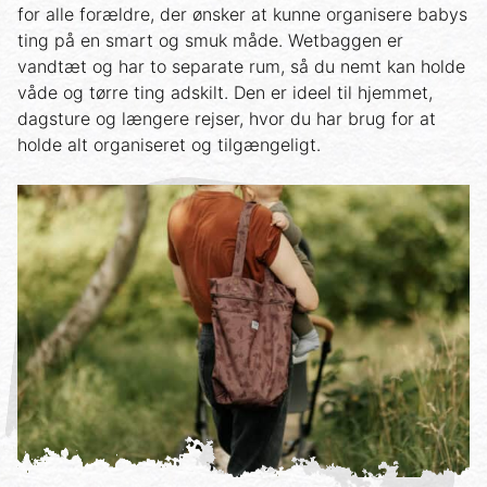
for alle forældre, der ønsker at kunne organisere babys
ting på en smart og smuk måde. Wetbaggen er
vandtæt og har to separate rum, så du nemt kan holde
våde og tørre ting adskilt. Den er ideel til hjemmet,
dagsture og længere rejser, hvor du har brug for at
holde alt organiseret og tilgængeligt.