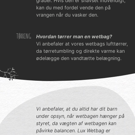
grader. Hvis den er snavset indvendigt,
kan du med fordel vende den på
vrangen når du vasker den.
TØRRING
Hvordan tørrer man en wetbag?
Vi anbefaler at vores wetbags lufttørrer,
da tørretumbling og direkte varme kan
ødelægge den vandtætte belægning.
Vi anbefaler, at du altid har dit barn
under opsyn, når wetbagen hænger på
styret, da vægten af wetbagen kan
påvirke balancen. Lux Wetbag er