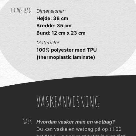
LUX WETBAG
Dimensioner
Højde: 38 cm
Bredde: 35 cm
Bund: 12 cm x 23 cm
Materialer
100% polyester med TPU
(thermoplastic laminate)
VASKEANVISNING
VASK
Hvordan vasker man en wetbag?
Du kan vaske en wetbag på op til 60