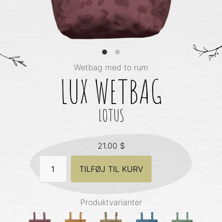
Wetbag med to rum
LUX WETBAG
LOTUS
21.00
$
Lux
TILFØJ TIL KURV
Wetbag
-
Lotus
antal
Produktvarianter