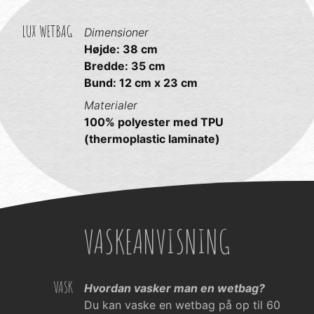
LUX WETBAG
Dimensioner
Højde: 38 cm
Bredde: 35 cm
Bund: 12 cm x 23 cm
Materialer
100% polyester med TPU
(thermoplastic laminate)
VASKEANVISNING
VASK
Hvordan vasker man en wetbag?
Du kan vaske en wetbag på op til 60