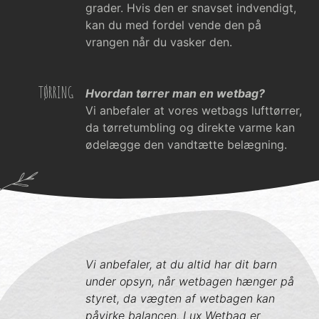
grader. Hvis den er snavset indvendigt,
kan du med fordel vende den på
vrangen når du vasker den.
TØRRING
Hvordan tørrer man en wetbag?
Vi anbefaler at vores wetbags lufttørrer,
da tørretumbling og direkte varme kan
ødelægge den vandtætte belægning.
Vi anbefaler, at du altid har dit barn
under opsyn, når wetbagen hænger på
styret, da vægten af wetbagen kan
påvirke balancen. Lux Wetbag er