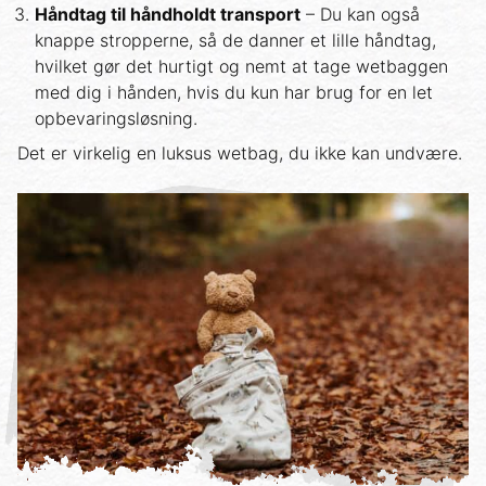
Håndtag til håndholdt transport
– Du kan også
knappe stropperne, så de danner et lille håndtag,
hvilket gør det hurtigt og nemt at tage wetbaggen
med dig i hånden, hvis du kun har brug for en let
opbevaringsløsning.
Det er virkelig en luksus wetbag, du ikke kan undvære.