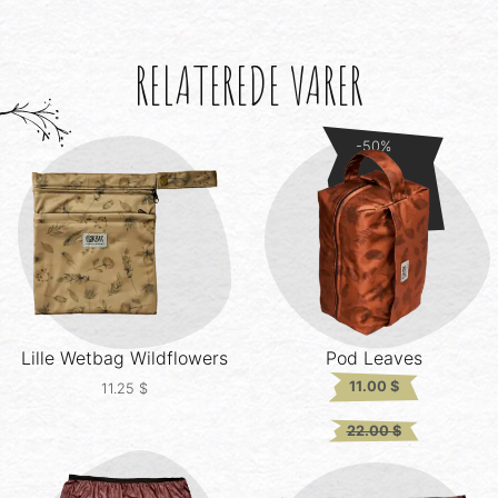
RELATEREDE VARER
-50%
Lille Wetbag
Wildflowers
Pod
Leaves
11.00
$
11.25
$
Original
Current
22.00
$
price
price
was:
is:
22.00 $.
22.00 $.