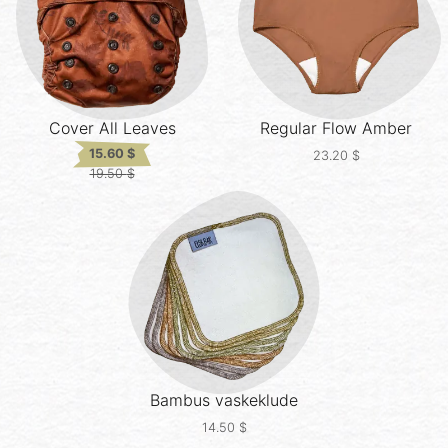
Cover All
Leaves
Regular Flow
Amber
15.60
$
23.20
$
19.50
$
Original
Current
price
price
was:
is:
19.50 $.
15.60 $.
Bambus vaskeklude
14.50
$