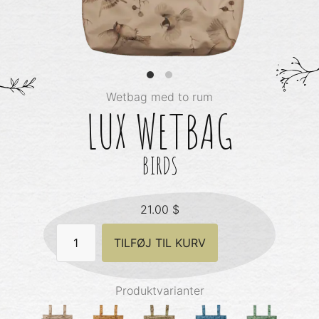
Wetbag med to rum
LUX WETBAG
BIRDS
21.00
$
Lux
TILFØJ TIL KURV
Wetbag
-
Birds
antal
Produktvarianter