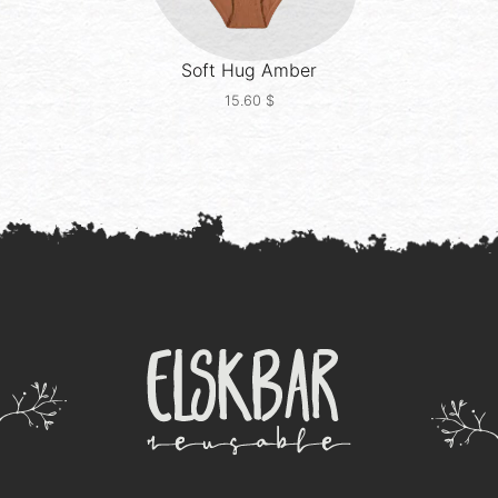
Soft Hug
Amber
15.60
$