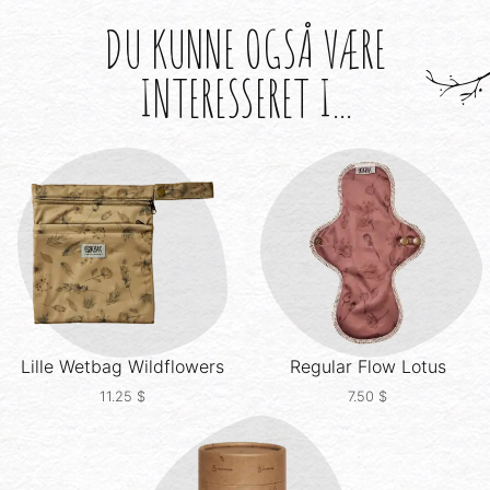
DU KUNNE OGSÅ VÆRE
INTERESSERET I...
Lille Wetbag
Wildflowers
Regular Flow
Lotus
11.25
$
7.50
$