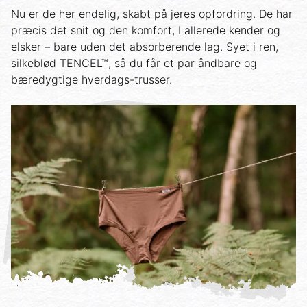
Nu er de her endelig, skabt på jeres opfordring. De har
præcis det snit og den komfort, I allerede kender og
elsker – bare uden det absorberende lag. Syet i ren,
silkeblød TENCEL™, så du får et par åndbare og
bæredygtige hverdags-trusser.