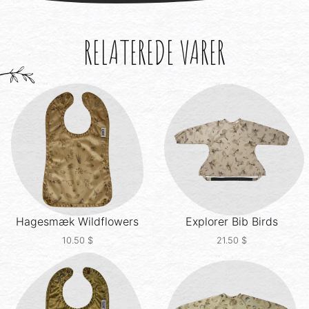
RELATEREDE VARER
Hagesmæk
Wildflowers
Explorer Bib
Birds
10.50
$
21.50
$