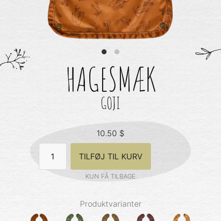
HAGESMÆK
GOJI
10.50
$
Hagesmæk
TILFØJ TIL KURV
-
Goji
antal
KUN FÅ TILBAGE
Produktvarianter