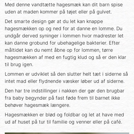
Med denne vandtætte hagesmæk kan dit barn spise
uden at maden kommer på tøjet eller på gulvet.
Det smarte design gør at du let kan knappe
hagesmækken op og ned for at danne en lomme. Du
undgår derved syninger i lommen hvor madrester let
kan danne grobund for ubehagelige bakterier. Efter
måltidet kan du nemt åbne op for lommen, tørre
hagesmækken af med en fugtig klud og så er den klar
til brug igen.
Lommen er udviklet så den slutter helt tæt i siderne så
intet mad eller flydnende væsker løber ud af siderne.
Den har tre indstillinger i nakken der gør den brugbar
fra baby begynder på fast føde frem til barnet ikke
behøver hagesmæk længere.
Hagesmækken er blød og foldbar og let at have med
ud af huset på tur til familie og venner eller på café.