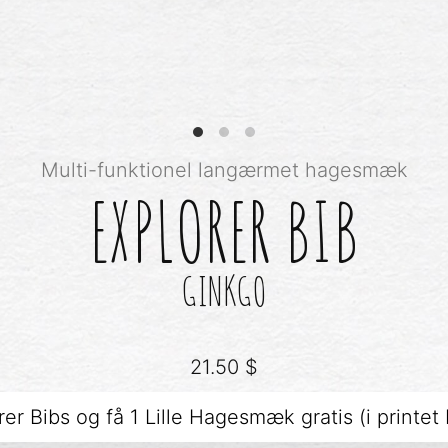
Multi-funktionel langærmet hagesmæk
EXPLORER BIB
GINKGO
21.50
$
rer Bibs og få 1 Lille Hagesmæk gratis (i printe