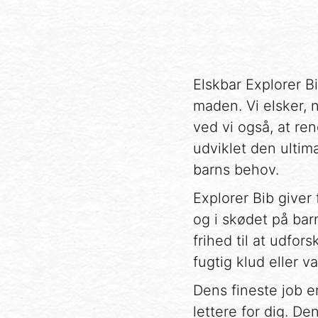
Elskbar Explorer Bi
maden. Vi elsker, 
ved vi også, at re
udviklet den ulti
barns behov.
Explorer Bib giver
og i skødet på bar
frihed til at udfo
fugtig klud eller v
Dens fineste job e
lettere for dig. De