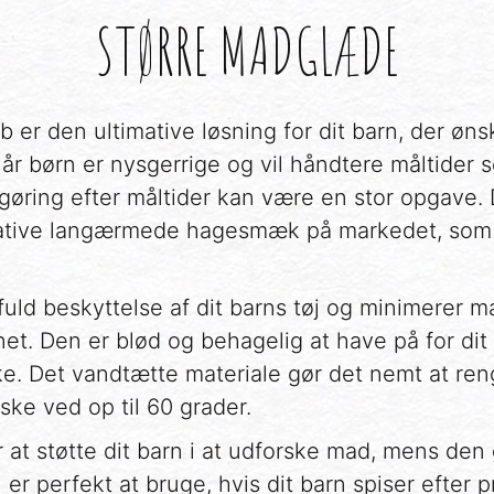
STØRRE MADGLÆDE
b er den ultimative løsning for dit barn, der øn
når børn er nysgerrige og vil håndtere måltider s
ngøring efter måltider kan være en stor opgave. 
mative langærmede hagesmæk på markedet, som k
 fuld beskyttelse af dit barns tøj og minimerer m
net. Den er blød og behagelig at have på for dit 
rske. Det vandtætte materiale gør det nemt at r
aske ved op til 60 grader.
r at støtte dit barn i at udforske mad, mens de
n er perfekt at bruge, hvis dit barn spiser efter 