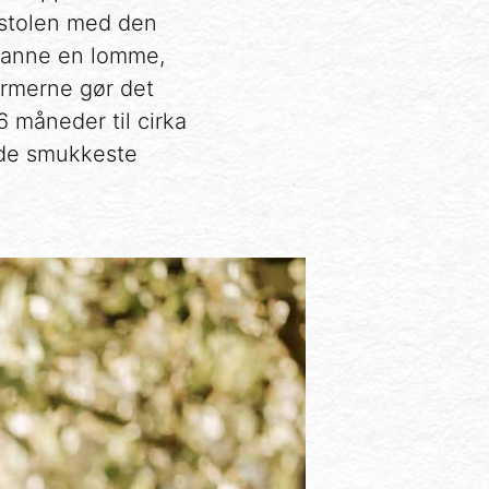
stolen med den
 danne en lomme,
ærmerne gør det
6 måneder til cirka
 de smukkeste