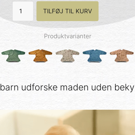
Explorer
TILFØJ TIL KURV
Bib
-
Ginkgo
antal
Produktvarianter
 barn udforske maden uden bek