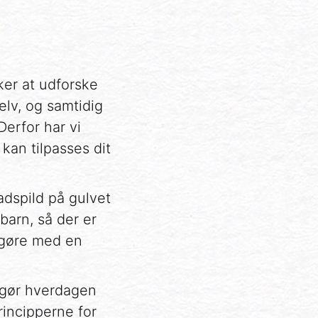
sker at udforske
elv, og samtidig
Derfor har vi
an tilpasses dit
adspild på gulvet
barn, så der er
engøre med en
n gør hverdagen
principperne for