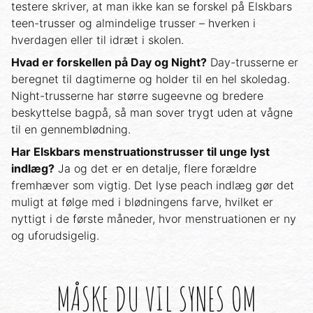
testere skriver, at man ikke kan se forskel på Elskbars
teen-trusser og almindelige trusser – hverken i
hverdagen eller til idræt i skolen.
Hvad er forskellen på Day og Night?
Day-trusserne er
beregnet til dagtimerne og holder til en hel skoledag.
Night-trusserne har større sugeevne og bredere
beskyttelse bagpå, så man sover trygt uden at vågne
til en gennemblødning.
Har Elskbars menstruationstrusser til unge lyst
indlæg?
Ja og det er en detalje, flere forældre
fremhæver som vigtig. Det lyse peach indlæg gør det
muligt at følge med i blødningens farve, hvilket er
nyttigt i de første måneder, hvor menstruationen er ny
og uforudsigelig.
MÅSKE DU VIL SYNES OM