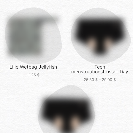
Lille Wetbag
Jellyfish
Teen
menstruationstrusser
Day
11.25
$
25.80
$
–
29.00
$