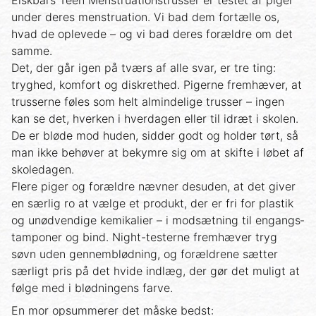
under deres menstruation. Vi bad dem fortælle os,
hvad de oplevede – og vi bad deres forældre om det
samme.
Det, der går igen på tværs af alle svar, er tre ting:
tryghed, komfort og diskrethed. Pigerne fremhæver, at
trusserne føles som helt almindelige trusser – ingen
kan se det, hverken i hverdagen eller til idræt i skolen.
De er bløde mod huden, sidder godt og holder tørt, så
man ikke behøver at bekymre sig om at skifte i løbet af
skoledagen.
Flere piger og forældre nævner desuden, at det giver
en særlig ro at vælge et produkt, der er fri for plastik
og unødvendige kemikalier – i modsætning til engangs­
tamponer og bind. Night-testerne fremhæver tryg
søvn uden gennemblødning, og forældrene sætter
særligt pris på det hvide indlæg, der gør det muligt at
følge med i blødningens farve.
En mor opsummerer det måske bedst: