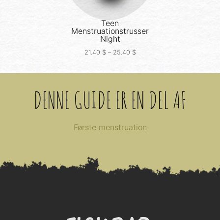
Teen
Menstruationstrusser
Night
21.40
$
–
25.40
$
DENNE GUIDE ER EN DEL AF
Første menstruation